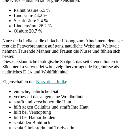
Die Nüsse enthalten lauter gute Fettsäuren:
Palmitinsäure 6,5 %
Linolsäure 44,2 %
Stearinsäure 2,4 %
Linolensäure 26,2 %
Ölsäure 20,7 %
Nuez de la India ist die einfache Lösung zum Abnehmen, denn sie
regt die Fettverbrennung auf ganz natürliche Weise an. Weltweit
nehmen Tausende Männer und Frauen die Nüsse und fühlen sich
besser..
Dieses erstaunliche biologische Saatgut, das seit Generationen in
Südamerika verwendet wird, zeigt hervorragende Ergebnisse als
natürliches Diät- und Wohlfühlmittel.
Eigenschaften der
Nuez de la India
:
einfache, natürliche Diät
verbessert das allgemeine Wohlbefinden
strafft und verschönert die Haut
hilft gegen Cellulitis und strafft Ihre Haut
hilft bei Verstopfung
hilft bei Hämorrhoiden
senkt den Blutdruck
senkt Cholesterin und Triglycerin