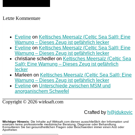
Letzte Kommentare
Eveline
on
Keltisches Meersalz (Celtic Sea Salt): Eine
Warnung – Dieses Zeug ist gefährlich lecker
Eveline
on
Keltisches Meersalz (Celtic Sea Salt): Eine
Warnung – Dieses Zeug ist gefährlich lecker
christiane schedler
on
Keltisches Meersalz (Celtic Sea
Salt): Eine Warnung – Dieses Zeug ist gefährlich
lecker
Marleen
on
Keltisches Meersalz (Celtic Sea Salt): Eine
Warnung – Dieses Zeug ist gefährlich lecker
Eveline
on
Unterschiede zwischen MSM und
anorganischem Schwefel
Copyright © 2026 wirksaft.com
Crafted by
h@jdukovic
Wichtiger Hinweis
: Die Inhalte auf Wirksaft.com dienen ausschließlich der Information und
ersetzen keine professionelle medizinische Beratung, Diagnose oder Behandlung.
Konsultieren Sie bei gesundheitlichen Fragen oder Beschwerden immer einen Arzt oder
Apotheker.