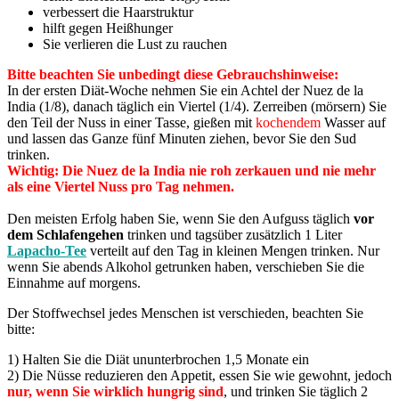
verbessert die Haarstruktur
hilft gegen Heißhunger
Sie verlieren die Lust zu rauchen
Bitte beachten Sie unbedingt diese Gebrauchshinweise:
In der ersten Diät-Woche nehmen Sie ein Achtel der Nuez de la
India (1/8), danach täglich ein Viertel (1/4). Zerreiben (mörsern) Sie
den Teil der Nuss in einer Tasse, gießen mit
kochendem
Wasser auf
und lassen das Ganze fünf Minuten ziehen, bevor Sie den Sud
trinken.
Wichtig: Die Nuez de la India nie roh zerkauen und nie mehr
als eine Viertel Nuss pro Tag nehmen.
Den meisten Erfolg haben Sie, wenn Sie den Aufguss täglich
vor
dem Schlafengehen
trinken und tagsüber zusätzlich 1 Liter
Lapacho-Tee
verteilt auf den Tag in kleinen Mengen trinken. Nur
wenn Sie abends Alkohol getrunken haben, verschieben Sie die
Einnahme auf morgens.
Der Stoffwechsel jedes Menschen ist verschieden, beachten Sie
bitte:
1) Halten Sie die Diät ununterbrochen 1,5 Monate ein
2) Die Nüsse reduzieren den Appetit, essen Sie wie gewohnt, jedoch
nur, wenn Sie wirklich hungrig sind
, und trinken Sie täglich 2