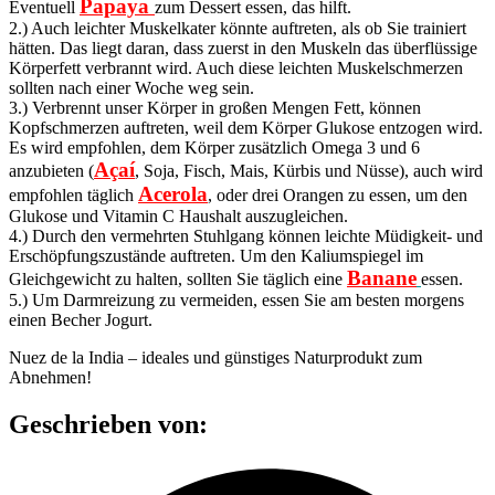
Papaya
Eventuell
zum Dessert essen, das hilft.
2.) Auch leichter Muskelkater könnte auftreten, als ob Sie trainiert
hätten. Das liegt daran, dass zuerst in den Muskeln das überflüssige
Körperfett verbrannt wird. Auch diese leichten Muskelschmerzen
sollten nach einer Woche weg sein.
3.) Verbrennt unser Körper in großen Mengen Fett, können
Kopfschmerzen auftreten, weil dem Körper Glukose entzogen wird.
Es wird empfohlen, dem Körper zusätzlich Omega 3 und 6
Açaí
anzubieten (
, Soja, Fisch, Mais, Kürbis und Nüsse), auch wird
Acerola
empfohlen täglich
, oder drei Orangen zu essen, um den
Glukose und Vitamin C Haushalt auszugleichen.
4.) Durch den vermehrten Stuhlgang können leichte Müdigkeit- und
Erschöpfungszustände auftreten. Um den Kaliumspiegel im
Banane
Gleichgewicht zu halten, sollten Sie täglich eine
essen.
5.) Um Darmreizung zu vermeiden, essen Sie am besten morgens
einen Becher Jogurt.
Nuez de la India – ideales und günstiges Naturprodukt zum
Abnehmen!
Geschrieben von: